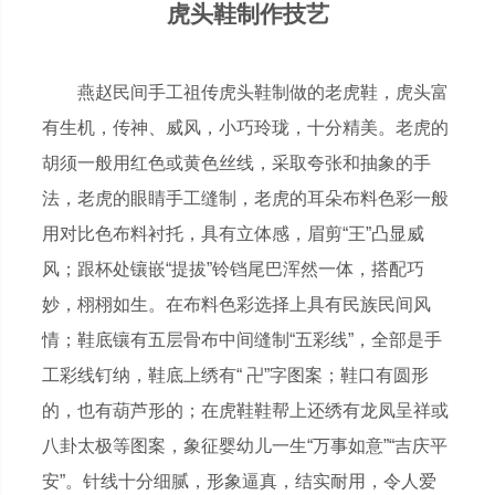
虎头鞋制作技艺
燕赵民间手工祖传虎头鞋制做的老虎鞋，虎头富
有生机，传神、威风，小巧玲珑，十分精美。老虎的
胡须一般用红色或黄色丝线，采取夸张和抽象的手
法，老虎的眼睛手工缝制，老虎的耳朵布料色彩一般
用对比色布料衬托，具有立体感，眉剪“王”凸显威
风；跟杯处镶嵌“提拔”铃铛尾巴浑然一体，搭配巧
妙，栩栩如生。在布料色彩选择上具有民族民间风
情；鞋底镶有五层骨布中间缝制“五彩线”，全部是手
工彩线钉纳，鞋底上绣有“ 卍”字图案；鞋口有圆形
的，也有葫芦形的；在虎鞋鞋帮上还绣有龙凤呈祥或
八卦太极等图案，象征婴幼儿一生“万事如意”“吉庆平
安”。针线十分细腻，形象逼真，结实耐用，令人爱