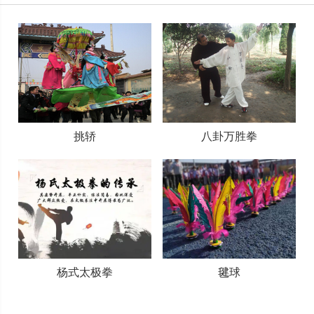
挑轿
八卦万胜拳
杨式太极拳
毽球