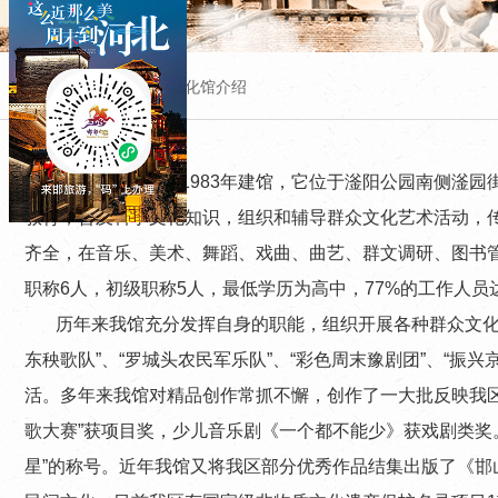

当前位置：
首页
>>
文化馆介绍
邯山区文化馆于1983年建馆，它位于滏阳公园南侧滏园
教育，普及科学文化知识，组织和辅导群众文化艺术活动，传
齐全，在音乐、美术、舞蹈、戏曲、曲艺、群文调研、图书
职称6人，初级职称5人，最低学历为高中，77%的工作人员
历年来我馆充分发挥自身的职能，组织开展各种群众文化
东秧歌队”、“罗城头农民军乐队”、“彩色周末豫剧团”、“
活。多年来我馆对精品创作常抓不懈，创作了一大批反映我区
歌大赛”获项目奖，少儿音乐剧《一个都不能少》获戏剧类奖。
星”的称号。近年我馆又将我区部分优秀作品结集出版了《邯