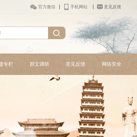



官方微信
手机网站
意见反馈
遗专栏
群文调研
意见反馈
网络安全