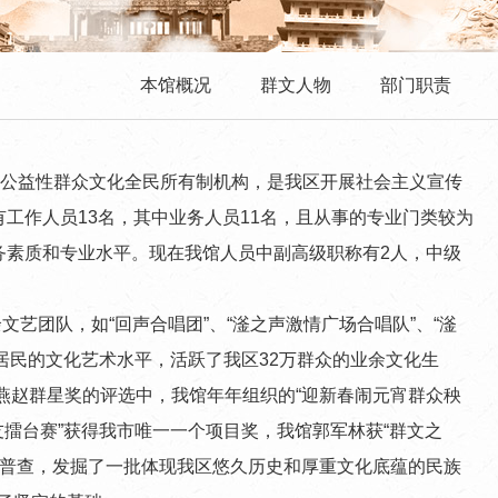
本馆概况
群文人物
部门职责
设立的公益性群众文化全民所有制机构，是我区开展社会主义宣传
工作人员13名，其中业务人员11名，且从事的专业门类较为
务素质和专业水平。现在我馆人员中副高级职称有2人，中级
团队，如“回声合唱团”、“滏之声激情广场合唱队”、“滏
区居民的文化艺术水平，活跃了我区32万群众的业余文化生
燕赵群星奖的评选中，我馆年年组织的“迎新春闹元宵群众秧
友擂台赛”获得我市唯一一个项目奖，我馆郭军林获“群文之
了普查，发掘了一批体现我区悠久历史和厚重文化底蕴的民族